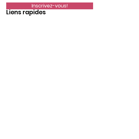
Inscrivez-vous!
Liens rapides
Accueil
Objectif
Aidez-nous
Blog
Événements
Publications
Thèmes
Recherche
Données
Contact