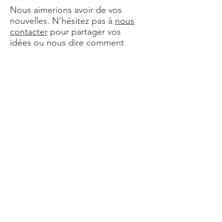
Nous aimerions avoir de vos
nouvelles. N’hésitez pas à
nous
contacter
pour partager vos
idées ou nous dire comment
améliorer nos services.
Abonnez-vous à notre blog
Entrez votre email ci-dessous
Prénom (optionnel)
Nom de famille (optionnel)
Inscrivez-vous!