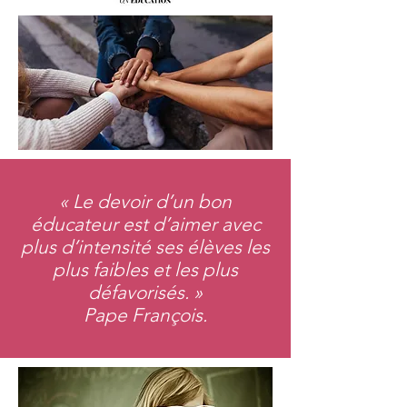
« Le devoir d’un bon
éducateur est d’aimer avec
plus d’intensité ses élèves les
plus faibles et les plus
défavorisés. »
Pape François.